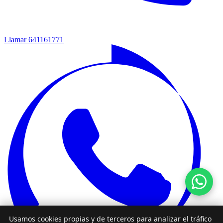
Llamar
641161771‬‬
Usamos cookies propias y de terceros para analizar el tráfico